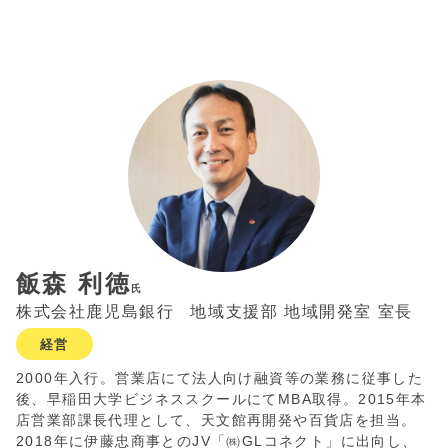
飯森 利徳
氏
株式会社鹿児島銀行
地域支援部 地域開発室 室長
経営
2000年入行。営業店にて法人向け融資等の業務に従事した
後、早稲田大学ビジネススクールにてMBA取得。2015年本
店営業部課長代理として、天文館再開発や百貨店を担当。
2018年に伊藤忠商事とのJV「㈱GLコネクト」に出向し、